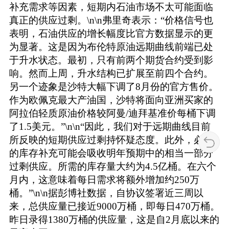
补充需求等因素，短期内石油市场不太可能面临
真正的供应过剩。\n\n弗里奇表示：“价格信号也
表明，石油供应的增长幅度比官方数据显示的更
为显著。这是因为布伦特原油远期曲线前端已处
于升水状态。最初，只有前两个期货合约受到影
响。然而上周，升水结构已扩展至前四个合约。
另一个迹象是沙特大幅下调了8月份的官方售价。
作为欧佩克最大产油国，沙特将面向亚洲买家的
阿拉伯轻质原油价格较阿曼/迪拜基准价每桶下调
了1.5美元。”\n\n“因此，我们对于远期曲线目前
所反映的短期供应过剩持怀疑态度。此外，必要
的库存补充可能会吸收明年预期中的相当一部分
过剩供应。所需的库存量大约为4.5亿桶。在六个
月内，这意味着每日需求将额外增加约250万
桶。”\n\n据彭博社数据，自协议签署近三周以
来，总供应量已接近9000万桶，即每日470万桶。
昨日录得1380万桶的供应量，这是自2月底以来的