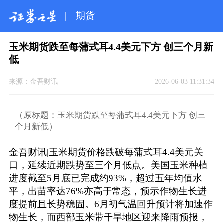
|
期货
玉米期货跌至每蒲式耳4.4美元下方 创三个月新
低
来源：
金吾财讯
2026-06-03 11:31:34
（原标题：玉米期货跌至每蒲式耳4.4美元下方 创三
个月新低）
金吾财讯|玉米期货价格跌破每蒲式耳4.4美元关
口，延续近期跌势至三个月低点。美国玉米种植
进度截至5月底已完成约93%，超过五年均值水
平，出苗率达76%亦高于常态，预示作物生长进
度提前且长势稳固。6月初气温回升预计将加速作
物生长，而西部玉米带干旱地区迎来降雨预报，